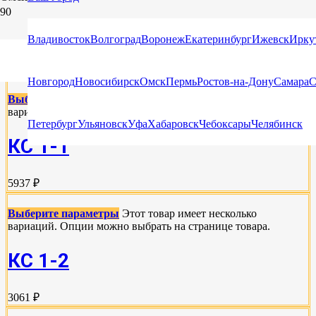
СЕТИ КРЕПЛЕНИЯ ГРУЗОВ ДЛЯ ЛЕГКОВЫХ
Владивосток
Волгоград
Воронеж
Екатеринбург
Ижевск
Ирку
АВТОМОБИЛЕЙ
Новгород
Новосибирск
Омск
Пермь
Ростов-на-Дону
Самара
С
Выберите параметры
Этот товар имеет несколько
вариаций. Опции можно выбрать на странице товара.
Петербург
Ульяновск
Уфа
Хабаровск
Чебоксары
Челябинск
КС 1-1
5937 ₽
Выберите параметры
Этот товар имеет несколько
вариаций. Опции можно выбрать на странице товара.
КС 1-2
3061 ₽