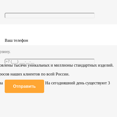
успешно проходит производственный контроль, это позволяет
нению с аналогами. Помимо этого можно рассчитывать на
Ваш телефон
и необходимо купить стяжные ремни для фиксации грузов по
я. Возможны поставки любого объема по предварительному
рзину.
товлены тысячи уникальных и миллионы стандартных изделий.
осов наших клиентов по всей России.
а 6000 кв. м. площадей. На сегодняшний день существуют 3