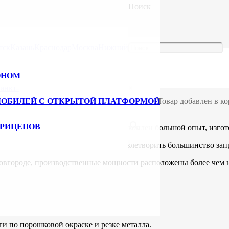
Поиск
тск
Казань
Краснодар
Москва
Нижний
веренных комплектующих (храповиков, крюков), вся продукция 
 крепления груза. цена достаточно конкурентоспособна по срав
 приспособленности к высоким перегрузкам.
ОНОМ
анкт-
×
ортировкой негабаритных товаров, для обеспечения безопасност
да имеется на складе и готова к отгрузке по заявке покупател
МОБИЛЕЙ С ОТКРЫТОЙ ПЛАТФОРМОЙ
Товар добавлен в ко
льными сроками производства.
ПРИЦЕПОВ
лений с 1999 года. За это время накоплен большой опыт, изго
нное оборудование позволяют удовлетворить большинство запр
Новгороде, производственные мощности расположены более чем н
 по порошковой окраске и резке металла.