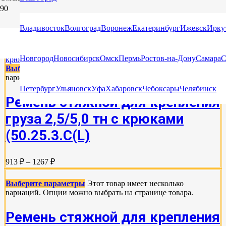
КРЕПЛЕНИЕ ГРУЗА НА АВТОВОЗЕ
Владивосток
Волгоград
Воронеж
Екатеринбург
Ижевск
Ирку
Новгород
Новосибирск
Омск
Пермь
Ростов-на-Дону
Самара
С
Выберите параметры
Этот товар имеет несколько
вариаций. Опции можно выбрать на странице товара.
Петербург
Ульяновск
Уфа
Хабаровск
Чебоксары
Челябинск
Ремень стяжной для крепления
груза 2,5/5,0 тн с крюками
(50.25.3.C(L)
913 ₽ – 1267 ₽
Выберите параметры
Этот товар имеет несколько
вариаций. Опции можно выбрать на странице товара.
Ремень стяжной для крепления