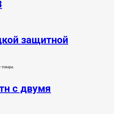
8
адкой защитной
 товара.
тн с двумя