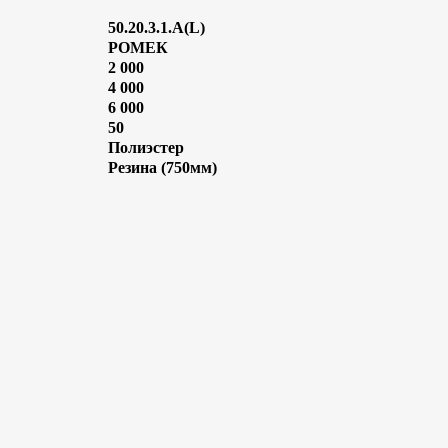
50.20.3.1.А(L)
РОМЕК
2 000
4 000
6 000
50
Полиэстер
Резина (750мм)