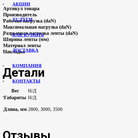
АКЦИИ
Артикул товара
Производитель
УСЛУГИ
Рабочая нагрузка (daN)
Максимальная нагрузка (daN)
Разрывная нагрузка ленты (daN)
КАК КУПИТЬ
Ширина ленты (мм)
Материал ленты
ДОСТАВКА
Накладка
КОМПАНИЯ
Детали
КОНТАКТЫ
Вес
Н/Д
Габариты
Н/Д
Длина, мм
2800, 3000, 3500
Отзывы