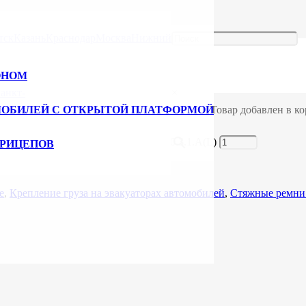
ения автомобильных колес
/ Ремень стяжной для крепления авто 2
тск
Казань
Краснодар
Москва
Нижний
,0/4,0 тн с одной резиновой накладк
ОНОМ
анкт-
×
МОБИЛЕЙ С ОТКРЫТОЙ ПЛАТФОРМОЙ
Товар добавлен в ко
н с одной резиновой накладкой 50.20.3.1.А(L)
ПРИЦЕПОВ
е
,
Крепление груза на эвакуаторах автомобилей
,
Стяжные ремни 