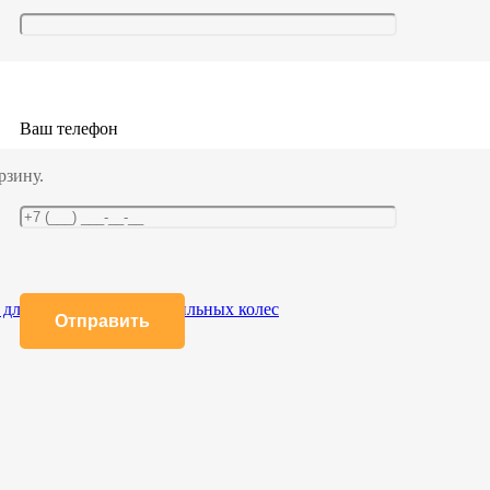
,0/4,0 тн с одной резиновой накладкой 50.20.3.1.А(L)
ой 50.20.3.1.А(L)
Ваш телефон
рзину.
для крепления автомобильных колес