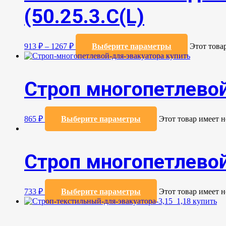
(50.25.3.C(L)
913
₽
–
1267
₽
Выберите параметры
Этот това
Строп многопетлевой
865
₽
Выберите параметры
Этот товар имеет 
Строп многопетлевой
733
₽
Выберите параметры
Этот товар имеет 