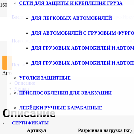
СЕТИ ДЛЯ ЗАЩИТЫ И КРЕПЛЕНИЯ ГРУЗА
Главная
/
Каталог
/
Крепление груза
/ Кольцо для такелажной 
Владивосток
Волгоград
Воронеж
Екатеринбург
Ижевск
Ирку
ДЛЯ ЛЕГКОВЫХ АВТОМОБИЛЕЙ
Кольцо для такелажной алюминиев
ДЛЯ АВТОМОБИЛЕЙ С ГРУЗОВЫМ ФУРГ
234
₽
Новгород
Новосибирск
Омск
Пермь
Ростов-на-Дону
Самара
С
ДЛЯ ГРУЗОВЫХ АВТОМОБИЛЕЙ И АВТО
Количество товара Кольцо для такелажной алюминиевой рейк
В корзину
ДЛЯ ГРУЗОВЫХ АВТОМОБИЛЕЙ И АВТО
Петербург
Ульяновск
Уфа
Хабаровск
Чебоксары
Челябинск
Артикул:
EBTF001
Категория:
Крепление груза
УГОЛКИ ЗАЩИТНЫЕ
Описание
Детали
ПРИСПОСОБЛЕНИЯ ДЛЯ ЭВАКУАЦИИ
Отзывы (0)
ЛЕБЁДКИ РУЧНЫЕ БАРАБАННЫЕ
Описание
СЕРТИФИКАТЫ
Артикул
Разрывная нагрузка (кг)