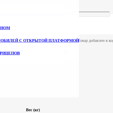
алюминиевой рейки EBTF001
тск
Казань
Краснодар
Москва
Нижний
ой рейки EBTF001
ОНОМ
×
анкт-
МОБИЛЕЙ С ОТКРЫТОЙ ПЛАТФОРМОЙ
Товар добавлен в ко
и EBTF001
ПРИЦЕПОВ
Вес (кг)