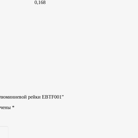
0,168
й алюминиевой рейки EBTF001”
ечены
*