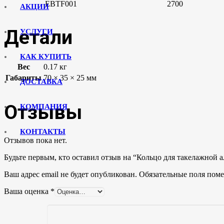
EBTF001
2700
АКЦИИ
Детали
УСЛУГИ
КАК КУПИТЬ
Вес
0.17 кг
Габариты
70 × 35 × 25 мм
ДОСТАВКА
Отзывы
КОМПАНИЯ
КОНТАКТЫ
Отзывов пока нет.
Будьте первым, кто оставил отзыв на “Кольцо для такелажно
Ваш адрес email не будет опубликован.
Обязательные поля пом
Ваша оценка
*