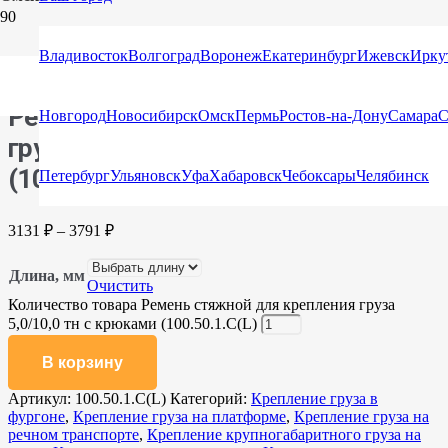
Главная
/
Каталог
/
Стяжные ремни
/
Стяжные ремни с
крюками и натяжными устройствами
/ Ремень стяжной для
Владивосток
Волгоград
Воронеж
Екатеринбург
Ижевск
Ирку
крепления груза 5,0/10,0 тн с крюками (100.50.1.С(L)
Ремень стяжной для крепления
Новгород
Новосибирск
Омск
Пермь
Ростов-на-Дону
Самара
С
груза 5,0/10,0 тн с крюками
(100.50.1.С(L)
Петербург
Ульяновск
Уфа
Хабаровск
Чебоксары
Челябинск
3131
₽
–
3791
₽
Длина, мм
Очистить
Количество товара Ремень стяжной для крепления груза
5,0/10,0 тн с крюками (100.50.1.С(L)
В корзину
Артикул:
100.50.1.С(L)
Категорий:
Крепление груза в
фургоне
,
Крепление груза на платформе
,
Крепление груза на
речном транспорте
,
Крепление крупногабаритного груза на