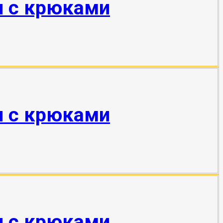
н с крюками
н с крюками
н с крюками