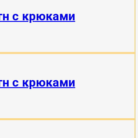
тн с крюками
тн с крюками