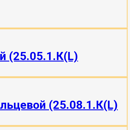
 (25.05.1.К(L)
льцевой (25.08.1.К(L)