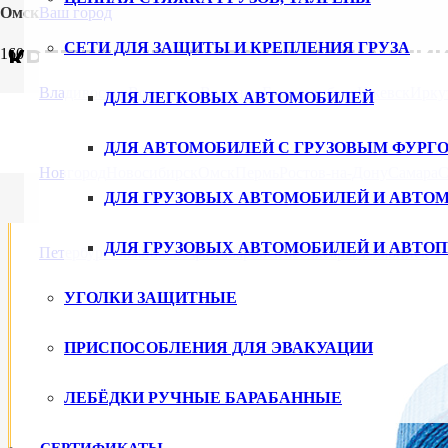
Омск
Ваш город
СЕТИ ДЛЯ ЗАЩИТЫ И КРЕПЛЕНИЯ ГРУЗА
КРЕПЛЕНИЕ ГРУЗА НА БАГАЖНИ
Владивосток
Волгоград
Воронеж
Екатеринбург
Ижевск
Ирку
ДЛЯ ЛЕГКОВЫХ АВТОМОБИЛЕЙ
ДЛЯ АВТОМОБИЛЕЙ С ГРУЗОВЫМ ФУРГ
Новгород
Новосибирск
Омск
Пермь
Ростов-на-Дону
Самара
С
ДЛЯ ГРУЗОВЫХ АВТОМОБИЛЕЙ И АВТО
ДЛЯ ГРУЗОВЫХ АВТОМОБИЛЕЙ И АВТО
Петербург
Ульяновск
Уфа
Хабаровск
Чебоксары
Челябинск
УГОЛКИ ЗАЩИТНЫЕ
ПРИСПОСОБЛЕНИЯ ДЛЯ ЭВАКУАЦИИ
ЛЕБЁДКИ РУЧНЫЕ БАРАБАННЫЕ
СЕРТИФИКАТЫ