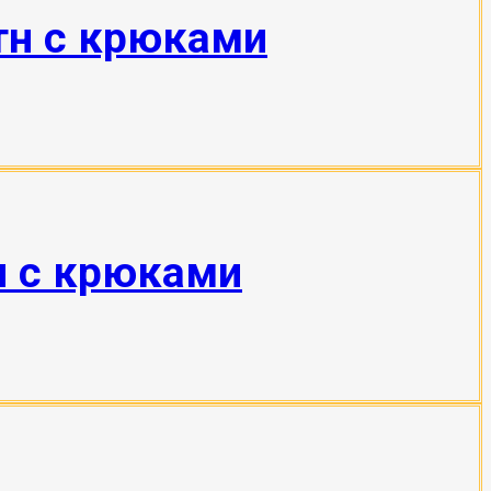
тн с крюками
н с крюками