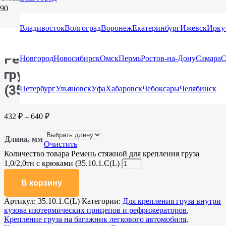
Главная
/
Каталог
/
Стяжные ремни
/
Стяжные ремни с
крюками и натяжными устройствами
/ Ремень стяжной для
Владивосток
Волгоград
Воронеж
Екатеринбург
Ижевск
Ирку
крепления груза 1,0/2,0тн с крюками (35.10.1.С(L)
Ремень стяжной для крепления
Новгород
Новосибирск
Омск
Пермь
Ростов-на-Дону
Самара
С
груза 1,0/2,0тн с крюками
(35.10.1.С(L)
Петербург
Ульяновск
Уфа
Хабаровск
Чебоксары
Челябинск
432
₽
–
640
₽
Длина, мм
Очистить
Количество товара Ремень стяжной для крепления груза
1,0/2,0тн с крюками (35.10.1.С(L)
В корзину
Артикул:
35.10.1.С(L)
Категории:
Для крепления груза внутри
кузова изотермических прицепов и рефрижераторов
,
Крепление груза на багажник легкового автомобиля
,