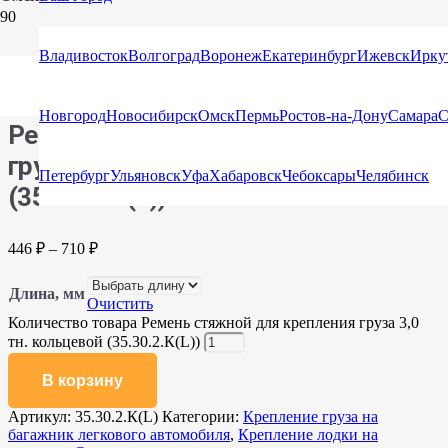
Главная
/
Каталог
/
Стяжные ремни
/
Стяжные ремни
Владивосток
Волгоград
Воронеж
Екатеринбург
Ижевск
Ирку
кольцевые для крепления груза (Стяжка)
/ Ремень стяжной для
крепления груза 3,0 тн. кольцевой (35.30.2.К(L))
Новгород
Новосибирск
Омск
Пермь
Ростов-на-Дону
Самара
С
Ремень стяжной для крепления
груза 3,0 тн. кольцевой
Петербург
Ульяновск
Уфа
Хабаровск
Чебоксары
Челябинск
(35.30.2.К(L))
446
₽
–
710
₽
Длина, мм
Очистить
Количество товара Ремень стяжной для крепления груза 3,0
тн. кольцевой (35.30.2.К(L))
В корзину
Артикул:
35.30.2.К(L)
Категории:
Крепление груза на
багажник легкового автомобиля
,
Крепление лодки на